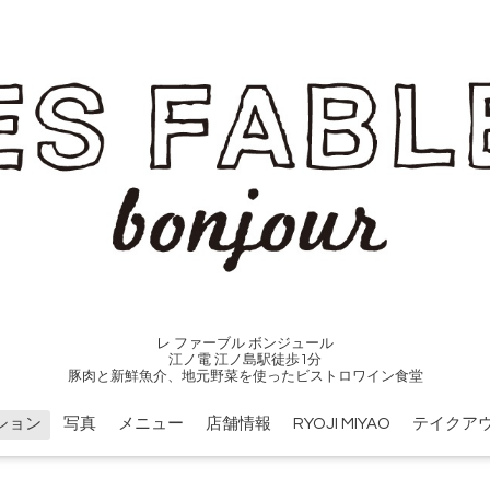
レ ファーブル ボンジュール
江ノ電 江ノ島駅徒歩1分
豚肉と新鮮魚介、地元野菜を使ったビストロワイン食堂
ション
写真
メニュー
店舗情報
RYOJI MIYAO
テイクア