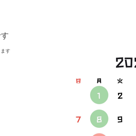
です
します