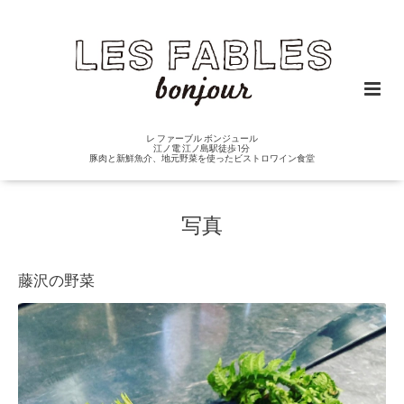
レ ファーブル ボンジュール
江ノ電 江ノ島駅徒歩1分
豚肉と新鮮魚介、地元野菜を使ったビストロワイン食堂
写真
藤沢の野菜