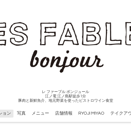
レ ファーブル ボンジュール
江ノ電 江ノ島駅徒歩1分
豚肉と新鮮魚介、地元野菜を使ったビストロワイン食堂
ション
写真
メニュー
店舗情報
RYOJI MIYAO
テイクア