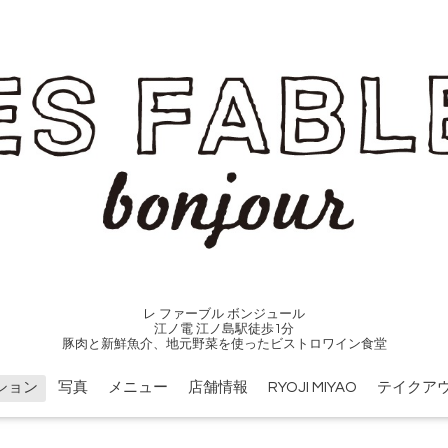
レ ファーブル ボンジュール
江ノ電 江ノ島駅徒歩1分
豚肉と新鮮魚介、地元野菜を使ったビストロワイン食堂
ション
写真
メニュー
店舗情報
RYOJI MIYAO
テイクア