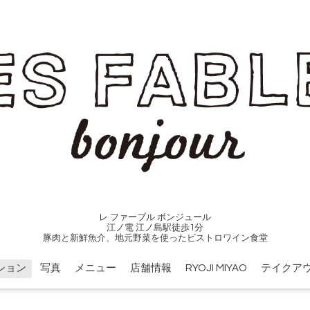
レ ファーブル ボンジュール
江ノ電 江ノ島駅徒歩1分
豚肉と新鮮魚介、地元野菜を使ったビストロワイン食堂
ション
写真
メニュー
店舗情報
RYOJI MIYAO
テイクア