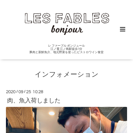
レ ファーブル ボンジュール
江ノ電 江ノ島駅徒歩1分
豚肉と新鮮魚介、地元野菜を使ったビストロワイン食堂
インフォメーション
2020
/
09
/
25 10:28
肉、魚入荷しました