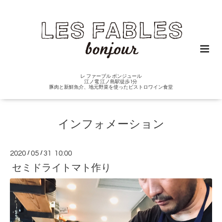
レ ファーブル ボンジュール
江ノ電 江ノ島駅徒歩1分
豚肉と新鮮魚介、地元野菜を使ったビストロワイン食堂
インフォメーション
2020
/
05
/
31 10:00
セミドライトマト作り