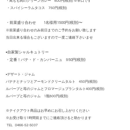
・鳥もも肉のグリーンカレー 800円(税別) ※辛口です
・スパイシーラムタコス 750円(税別)
・前菜盛り合わせ 1名様用1500円(税別)〜
※前菜盛り合わせのみ前日までのご予約をお願い致します
当日出来る場合もございますので一度ご連絡下さいませ
▪️自家製シャルキュトリー
・定番！パテ・ド・カンパーニュ 950円(税別)
▪️デザート・ジャム
バナナとナッツとアーモンドクリームタルト 450円(税別)
ルバーブと苺のジャムとフロマージュブランタルト400円(税別)
ルバーブと苺のジャム 1瓶800円(税別)
※テイクアウト商品はお早めにお召し上がりください
※お受け取り1時間前までにご連絡頂けると助かります
TEL 0466-52-5037