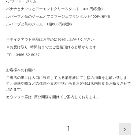
▪️デザート・ジャム
バナナとナッツとアーモンドクリームタルト 450円(税別)
ルバーブと苺のジャムとフロマージュブランタルト400円(税別)
ルバーブと苺のジャム 1瓶800円(税別)
※テイクアウト商品はお早めにお召し上がりください
※お受け取り1時間前までにご連絡頂けると助かります
TEL 0466-52-5037
お客様へのお願い
ご来店の際には入口に設置してある消毒液にて手指の消毒をお願い致しま
す。発熱や咳などの体調不良の症状があるお客様は店内飲食をお断りさせて
頂きます。
カウンター席は1席分間隔を開けてご案内しております。
1