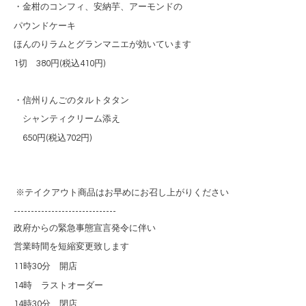
・金柑のコンフィ、安納芋、
アーモンドの
パウンドケーキ
ほんのりラムとグランマニエが効いています
1切 380円(税込410円)
・信州りんごのタルトタタン
シャンティクリーム添え
650円(税込702円)
※テイクアウト商品はお早めにお召し上がりください
------------------------------
政府からの緊急事態宣言発令に伴い
営業時間を短縮変更致します
11
時
30
分 開店
14
時 ラストオーダー
14
時
30
分 閉店