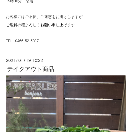
19
時
30
分 閉店
お客様にはご不便、ご迷惑をお掛けしますが
ご理解の程よろしくお願い申し上げます
TEL 0466-52-5037
2021
/
01
/
19 10:22
テイクアウト商品