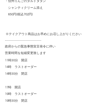
・信州りんごのタルトタタン
シャンティクリーム添え
650円(税込702円)
※テイクアウト商品はお早めにお召し上がりください
------------------------------
政府からの緊急事態宣言発令に伴い
営業時間を短縮変更致します
11
時
30
分 開店
14
時 ラストオーダー
14
時
30
分 閉店
17
時 開店
19
時 ラストオーダー
19
時
30
分 閉店