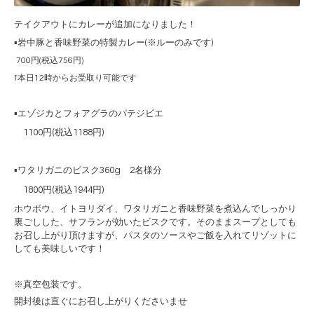
テイクアウトにカレーが追加になりました！
▪️岩中豚と香味野菜の特製カレー(※ルーのみです)
700円(税込756円)
↑本日12時からお受取り可能です
▪️
エゾジカとフォアグラのパテジビエ
1100円(税込1188円)
▪️ワタリガニのビスク360g 2名様分
1800
円
(
税込
1944
円
)
ホウボウ、イトヨリダイ、ワタリガニと香味野菜を煮込んでしっかり
裏ごしした、サフランが効いたビスクです。
そのままスープとしても
お召し上がり頂けますが、
パスタのソースやご飯を入れてリゾットに
しても美味しいです！
※真空包装です。
開封後は直ぐにお召し上がりくださいませ