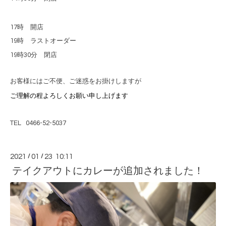
17
時 開店
19
時 ラストオーダー
19
時
30
分 閉店
お客様にはご不便、ご迷惑をお掛けしますが
ご理解の程よろしくお願い申し上げます
TEL 0466-52-5037
2021
/
01
/
23 10:11
テイクアウトにカレーが追加されました！