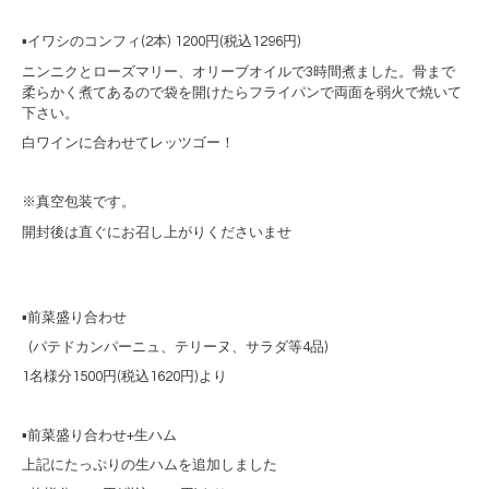
▪️
イワシのコンフィ
(2
本
) 1200
円
(
税込
1296
円
)
ニンニクとローズマリー、オリーブオイルで
3
時間煮ました。
骨まで
柔らかく煮てあるので袋を開けたらフライパンで両面を弱火で焼いて
下さい。
白ワインに合わせてレッツゴー！
※真空包装です。
開封後は直ぐにお召し上がりくださいませ
▪️前菜盛り合わせ
(パテドカンパーニュ、テリーヌ、サラダ等4品)
1名様分1500円(税込1620円)より
▪️前菜盛り合わせ+生ハム
上記にたっぷりの生ハムを追加しました