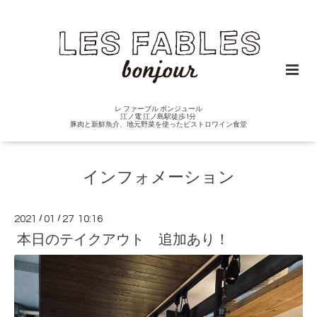
レ ファーブル ボンジュール
江ノ電 江ノ島駅徒歩1分
豚肉と新鮮魚介、地元野菜を使ったビストロワイン食堂
インフォメーション
2021
/
01
/
27 10:16
本日のテイクアウト 追加あり！