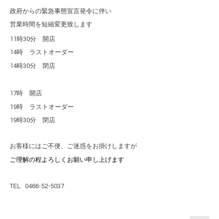
政府からの緊急事態宣言発令に伴い
営業時間を短縮変更致します
11
時
30
分 開店
14
時 ラストオーダー
14
時
30
分 閉店
17
時 開店
19
時 ラストオーダー
19
時
30
分 閉店
お客様にはご不便、ご迷惑をお掛けしますが
ご理解の程よろしくお願い申し上げます
TEL 0466-52-5037