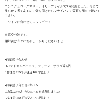
ニンニクとローズマリー、オリーブオイルで
3
時間煮ました。
骨まで
柔らかく煮てあるので袋を開けたらフライパンで両面を弱火で焼いて
下さい。
白ワインに合わせてレッツゴー！
※真空包装です。
開封後は直ぐにお召し上がりくださいませ
▪️前菜盛り合わせ
(パテドカンパーニュ、テリーヌ、サラダ等4品)
1名様分1500円(税込1620円)より
▪️前菜盛り合わせ+生ハム
上記にたっぷりの生ハムを追加しました
1枚様分2500円(税込2700円)より