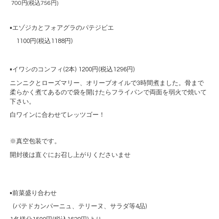
700円(税込756円)
▪️
エゾジカとフォアグラのパテジビエ
1100円(税込1188円)
▪️
イワシのコンフィ
(2
本
) 1200
円
(
税込
1296
円
)
ニンニクとローズマリー、オリーブオイルで
3
時間煮ました。
骨まで
柔らかく煮てあるので袋を開けたらフライパンで両面を弱火で焼いて
下さい。
白ワインに合わせてレッツゴー！
※真空包装です。
開封後は直ぐにお召し上がりくださいませ
▪️前菜盛り合わせ
(パテドカンパーニュ、テリーヌ、サラダ等4品)