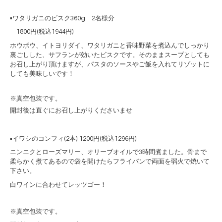
▪️ワタリガニのビスク360g 2名様分
1800
円
(
税込
1944
円
)
ホウボウ、イトヨリダイ、ワタリガニと香味野菜を煮込んでしっかり
裏ごしした、サフランが効いたビスクです。
そのままスープとしても
お召し上がり頂けますが、
パスタのソースやご飯を入れてリゾットに
しても美味しいです！
※真空包装です。
開封後は直ぐにお召し上がりくださいませ
▪️
イワシのコンフィ
(2
本
) 1200
円
(
税込
1296
円
)
ニンニクとローズマリー、オリーブオイルで
3
時間煮ました。
骨まで
柔らかく煮てあるので袋を開けたらフライパンで両面を弱火で焼いて
下さい。
白ワインに合わせてレッツゴー！
※真空包装です。