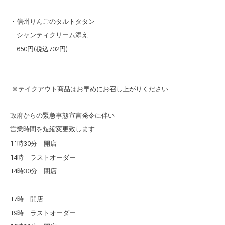
・信州りんごのタルトタタン
シャンティクリーム添え
650円(税込702円)
※テイクアウト商品はお早めにお召し上がりください
------------------------------
政府からの緊急事態宣言発令に伴い
営業時間を短縮変更致します
11
時
30
分 開店
14
時 ラストオーダー
14
時
30
分 閉店
17
時 開店
19
時 ラストオーダー