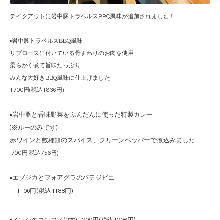
テイクアウトに岩中豚トラベルスBBQ風味が追加されました！
▪️岩中豚トラベルスBBQ風味
リブロースに付いている骨まわりのお肉を使用。
柔らかく煮て旨味たっぷり
みんな大好きBBQ風味に仕上げました
1700円(税込1836円)
▪️岩中豚と香味野菜をふんだんに使った
特製カレー
(※ルーのみです)
赤ワインと数種類のスパイス、グリーンペッパーで煮込みました
700円(税込756円)
▪️
エゾジカとフォアグラのパテジビエ
1100円(税込1188円)
▪️
イワシのコンフィ
(2
本
) 1200
円
(
税込
1296
円
)