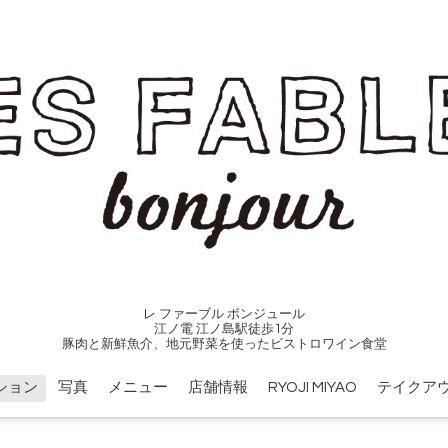
レ ファーブル ボンジュール
江ノ電 江ノ島駅徒歩1分
豚肉と新鮮魚介、地元野菜を使ったビストロワイン食堂
ション
写真
メニュー
店舗情報
RYOJI MIYAO
テイクア