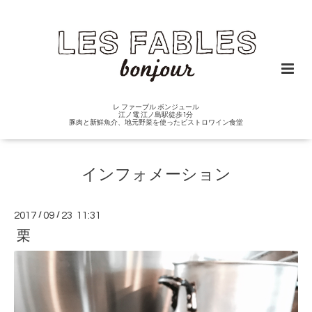
レ ファーブル ボンジュール
江ノ電 江ノ島駅徒歩1分
豚肉と新鮮魚介、地元野菜を使ったビストロワイン食堂
インフォメーション
2017
/
09
/
23 11:31
栗