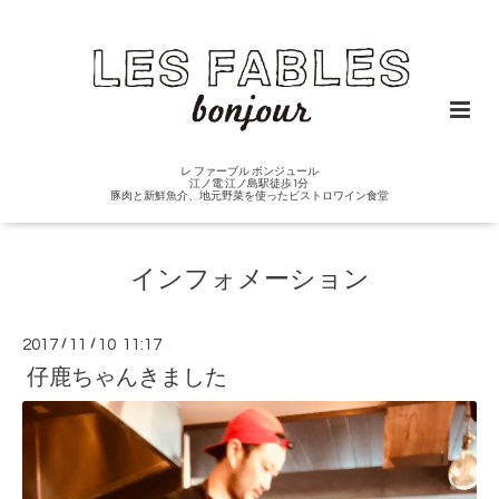
レ ファーブル ボンジュール
江ノ電 江ノ島駅徒歩1分
豚肉と新鮮魚介、地元野菜を使ったビストロワイン食堂
インフォメーション
2017
/
11
/
10 11:17
仔鹿ちゃんきました