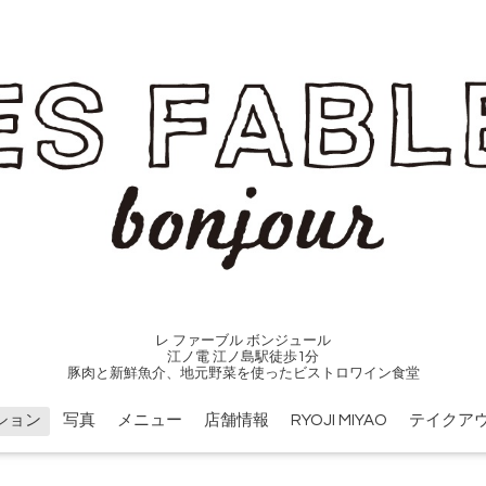
レ ファーブル ボンジュール
江ノ電 江ノ島駅徒歩1分
豚肉と新鮮魚介、地元野菜を使ったビストロワイン食堂
ション
写真
メニュー
店舗情報
RYOJI MIYAO
テイクア