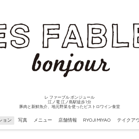
レ ファーブル ボンジュール
江ノ電 江ノ島駅徒歩1分
豚肉と新鮮魚介、地元野菜を使ったビストロワイン食堂
ション
写真
メニュー
店舗情報
RYOJI MIYAO
テイクア