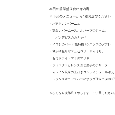
本日の前菜盛り合わせ内容
※下記のメニューから4種お選びください
・パテドカンパーニュ
・鶏白レバームース、ルバーブのジャム、
パンデピスのカナッペ
・イワシのパート包み揚げクスクスのダブレ
・城ヶ崎産サザエとセロリ、きゅうり、
セミドライトマトのマリネ
・フォワグラとレンズ豆と里芋のテリーヌ
・赤ワイン風味の玉ねぎコンフィチュール添え
・フランス産白アスパラのサラダ仕立て(+300円
※なくなり次第終了致します。ご了承ください