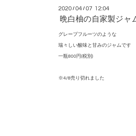
2020
04
07 12:04
/
/
晩白柚の自家製ジャ
グレープフルーツのような
瑞々しい酸味と甘みのジャムです
一瓶800円(税別)
※4/8売り切れました