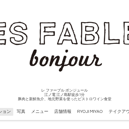
レ ファーブル ボンジュール
江ノ電 江ノ島駅徒歩1分
豚肉と新鮮魚介、地元野菜を使ったビストロワイン食堂
ション
写真
メニュー
店舗情報
RYOJI MIYAO
テイクア