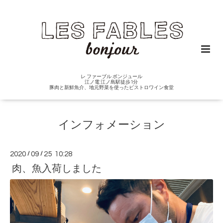
レ ファーブル ボンジュール
江ノ電 江ノ島駅徒歩1分
豚肉と新鮮魚介、地元野菜を使ったビストロワイン食堂
インフォメーション
2020
/
09
/
25 10:28
肉、魚入荷しました