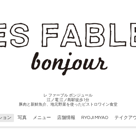
レ ファーブル ボンジュール
江ノ電 江ノ島駅徒歩1分
豚肉と新鮮魚介、地元野菜を使ったビストロワイン食堂
ション
写真
メニュー
店舗情報
RYOJI MIYAO
テイクア