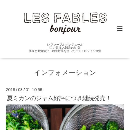
レ ファーブル ボンジュール
江ノ電 江ノ島駅徒歩1分
豚肉と新鮮魚介、地元野菜を使ったビストロワイン食堂
インフォメーション
2019
/
03
/
01 10:56
夏ミカンのジャム好評につき継続発売！