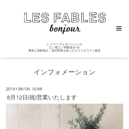
レ ファーブル ボンジュール
江ノ電 江ノ島駅徒歩1分
豚肉と新鮮魚介、地元野菜を使ったビストロワイン食堂
インフォメーション
2019
/
08
/
04 10:48
8月12日(祝)営業いたします