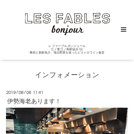
レ ファーブル ボンジュール
江ノ電 江ノ島駅徒歩1分
豚肉と新鮮魚介、地元野菜を使ったビストロワイン食堂
インフォメーション
2019
/
08
/
06 11:41
伊勢海老あります！