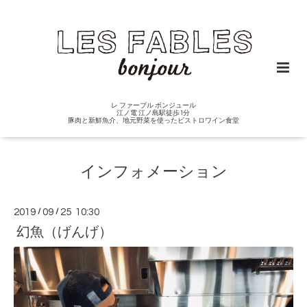
レ ファーブル ボンジュール
江ノ電 江ノ島駅徒歩1分
豚肉と新鮮魚介、地元野菜を使ったビストロワイン食堂
インフォメーション
2019
/
09
/
25 10:30
幻魚（げんげ）