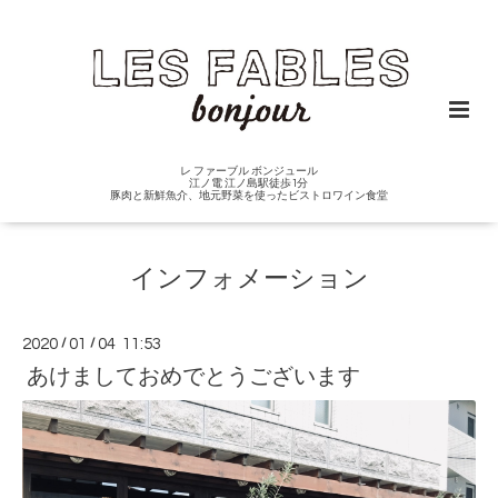
レ ファーブル ボンジュール
江ノ電 江ノ島駅徒歩1分
豚肉と新鮮魚介、地元野菜を使ったビストロワイン食堂
インフォメーション
2020
/
01
/
04 11:53
あけましておめでとうございます