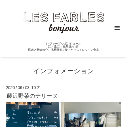
レ ファーブル ボンジュール
江ノ電 江ノ島駅徒歩1分
豚肉と新鮮魚介、地元野菜を使ったビストロワイン食堂
インフォメーション
2020
/
06
/
03 10:21
藤沢野菜のテリーヌ