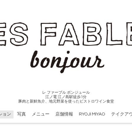
レ ファーブル ボンジュール
江ノ電 江ノ島駅徒歩1分
豚肉と新鮮魚介、地元野菜を使ったビストロワイン食堂
ション
写真
メニュー
店舗情報
RYOJI MIYAO
テイクア