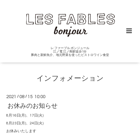
レ ファーブル ボンジュール
江ノ電 江ノ島駅徒歩1分
豚肉と新鮮魚介、地元野菜を使ったビストロワイン食堂
インフォメーション
2021
/
08
/
15 10:00
お休みのお知らせ
8月16日(月)、17日(火)
8月23日(月)、24日(火)
お休みいたします