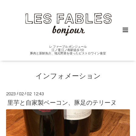
レ ファーブル ボンジュール
江ノ電 江ノ島駅徒歩1分
豚肉と新鮮魚介、地元野菜を使ったビストロワイン食堂
インフォメーション
2023
/
02
/
02 12:43
里芋と自家製ベーコン、豚足のテリーヌ