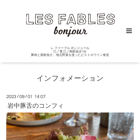
レ ファーブル ボンジュール
江ノ電 江ノ島駅徒歩1分
豚肉と新鮮魚介、地元野菜を使ったビストロワイン食堂
インフォメーション
2023
/
09
/
01 14:07
岩中豚舌のコンフィ