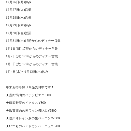
12
月
26
日
(
月
)
休み
12
月
27
日
(
火
)
営業
12
月
28
日
(
水
)
営業
12
月
29
日
(
木
)
休み
12
月
30
日
(
金
)
営業
12
月
31
日
(
土
)17
時からのディナー営業
1
月
1
日
(
日
) 17
時からのディナー営業
1
月
2
日
(
月
) 17
時からのディナー営業
1
月
3
日
(
火
) 17
時からのディナー営業
1
月
4
日
(
水
)
〜
1
月
12
日
(
木
)
休み
年末お持ち帰り商品受付中です！
★鹿肉鴨肉のパテジビエ ¥1500
★藤沢野菜のピクルス ¥800
★蝦夷鹿肉の赤ワイン煮込み¥2800
★信州オレイン豚の生ベーコン¥2000
★いつものパテドカンパーニュ¥1200