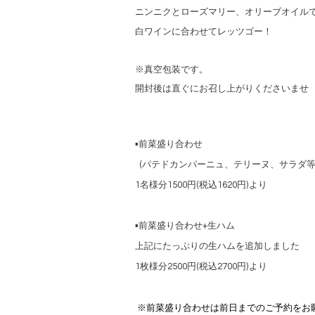
ニンニクとローズマリー、オリーブオイル
白ワインに合わせてレッツゴー！
※真空包装です。
開封後は直ぐにお召し上がりくださいませ
▪️前菜盛り合わせ
(パテドカンパーニュ、テリーヌ、サラダ等
1名様分1500円(税込1620円)より
▪️前菜盛り合わせ+生ハム
上記にたっぷりの生ハムを追加しました
1枚様分2500円(税込2700円)より
※前菜盛り合わせは前日までのご予約をお