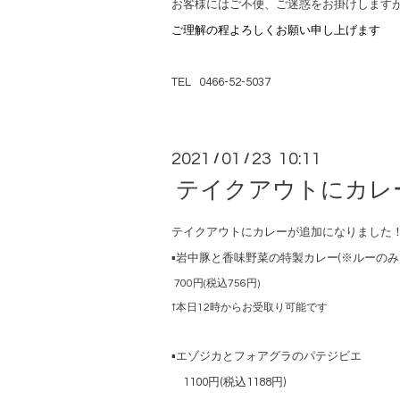
お客様にはご不便、ご迷惑をお掛けします
ご理解の程よろしくお願い申し上げます
TEL 0466-52-5037
2021
01
23 10:11
/
/
テイクアウトにカレ
テイクアウトにカレーが追加になりました
▪️岩中豚と香味野菜の特製カレー(※ルーのみ
700円(税込756円)
↑本日12時からお受取り可能です
▪️
エゾジカとフォアグラのパテジビエ
1100円(税込1188円)