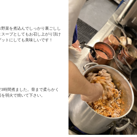
味野菜を煮込んでしっかり裏ごしし
まスープとしてもお召し上がり頂け
ゾットにしても美味しいです！
で
3
時間煮ました。
骨まで柔らかく
面を弱火で焼いて下さい。