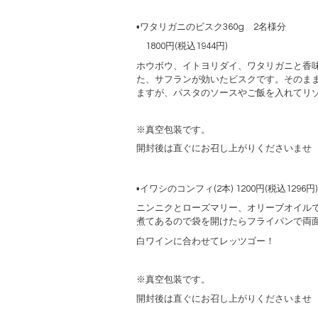
▪️ワタリガニのビスク360g 2名様分
1800
円
(
税込
1944
円
)
ホウボウ、イトヨリダイ、ワタリガニと香
た、サフランが効いたビスクです。
そのま
ますが、
パスタのソースやご飯を入れてリ
※真空包装です。
開封後は直ぐにお召し上がりくださいませ
▪️
イワシのコンフィ
(2
本
) 1200
円
(
税込
1296
円
)
ニンニクとローズマリー、オリーブオイル
煮てあるので袋を開けたらフライパンで両
白ワインに合わせてレッツゴー！
※真空包装です。
開封後は直ぐにお召し上がりくださいませ