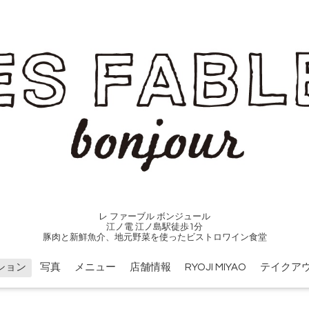
レ ファーブル ボンジュール
江ノ電 江ノ島駅徒歩1分
豚肉と新鮮魚介、地元野菜を使ったビストロワイン食堂
ション
写真
メニュー
店舗情報
RYOJI MIYAO
テイクア