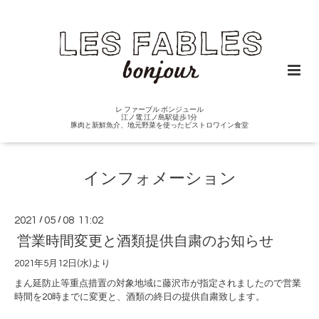
レ ファーブル ボンジュール
江ノ電 江ノ島駅徒歩1分
豚肉と新鮮魚介、地元野菜を使ったビストロワイン食堂
インフォメーション
2021
/
05
/
08 11:02
営業時間変更と酒類提供自粛のお知らせ
2021
年
5
月
12
日
(
水
)
より
まん延防止等重点措置の対象地域に藤沢市が指定されましたので営業
時間を
20
時までに変更と、酒類の終日の提供自粛致します。