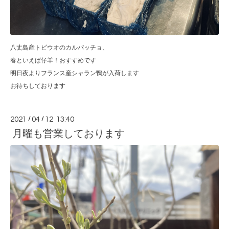
八丈島産トビウオのカルパッチョ、
春といえば仔羊！おすすめです
明日夜よりフランス産シャラン鴨が入荷します
お待ちしております
2021
/
04
/
12 13:40
月曜も営業しております