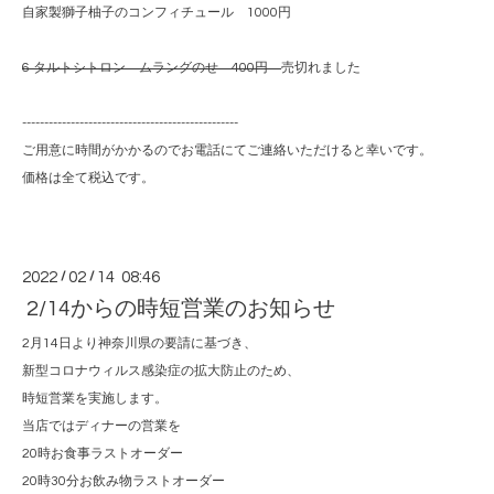
自家製獅子柚子のコンフィチュール 1000円
6 タルトシトロン ムラングのせ 400円
売切れました
-------------------------------------------------
ご用意に時間がかかるのでお電話にてご連絡いただけると幸いです。
価格は全て税込です。
2022
/
02
/
14 08:46
2/14からの時短営業のお知らせ
2月14日より神奈川県の要請に基づき、
新型コロナウィルス感染症の拡大防止のため、
時短営業を実施します。
当店ではディナーの営業を
20時お食事ラストオーダー
20時30分お飲み物ラストオーダー