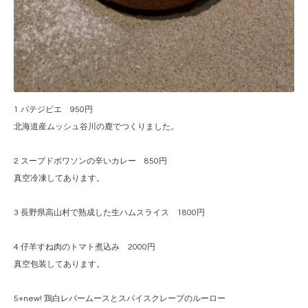
1 パテジビエ 950円
北海道産ムッシュ谷川の鹿でつくりました。
2 スープドポワソンの辛いカレー 850円
真空冷凍してあります。
3 長野県高山村で熟成した生ハムスライス 1800円
4 仔羊すね肉のトマト煮込み 2000円
真空包装してあります。
5⭐︎new! 鶏白レバームースとスパイスクレープのルーロー