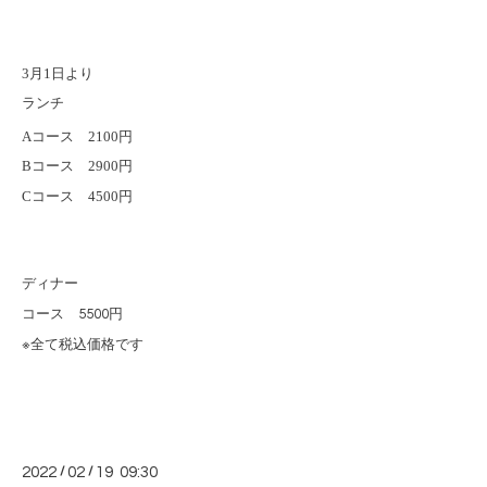
3
1
月
日より
ランチ
A
2100
コース
円
B
2900
コース
円
C
4500
コース
円
ディナー
コース 5500円
※全て
税込価格です
2022
/
02
/
19 09:30