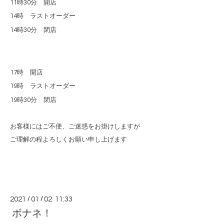
11
時
30
分 開店
14
時 ラストオーダー
14
時
30
分 閉店
17
時 開店
19
時 ラストオーダー
19
時
30
分 閉店
お客様にはご不便、ご迷惑をお掛けしますが
ご理解の程よろしくお願い申し上げます
2021
/
01
/
02 11:33
ボナネ！