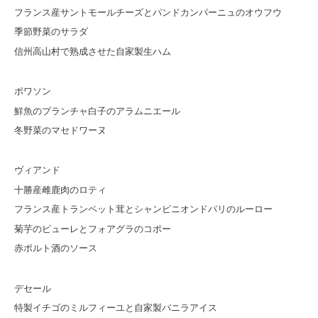
フランス産サントモールチーズとパンドカンパーニュのオウフウ
季節野菜のサラダ
信州高山村で熟成させた自家製生ハム
ポワソン
鮮魚のプランチャ白子のアラムニエール
冬野菜のマセドワーヌ
ヴィアンド
十勝産雌鹿肉のロティ
フランス産トランペット茸とシャンピニオンドパリのルーロー
菊芋のピューレとフォアグラのコポー
赤ポルト酒のソース
デセール
特製イチゴのミルフィーユと自家製バニラアイス