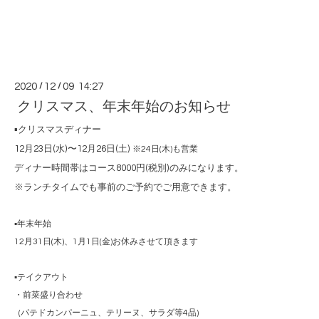
2020
/
12
/
09 14:27
クリスマス、年末年始のお知らせ
▪️
クリスマスディナー
12
月
23
日
(
水
)
〜
12
月
26
日
(
土
)
※
24
日
(
木
)
も営業
ディナー時間帯はコース
8000
円
(
税別
)
のみになります。
※ランチタイムでも事前のご予約でご用意できます。
▪️年末年始
12月31日(木)、1月1日(金)お休みさせて頂きます
▪️テイクアウト
・前菜盛り合わせ
(パテドカンパーニュ、テリーヌ、サラダ等4品)