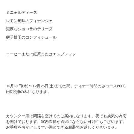
ミニャルディーズ
レモン風味のフィナンシェ
濃厚なショコラのテリーヌ
獅子柚子のコンフィチュール
コーヒーまたは紅茶またはエスプレッソ
12
月
23
日
(
水
)
〜
12
月
26
日
(
土
)
までの間、ディナー時間のみコース8000
円
(
税別
)
のみになります。
カウンター席は間隔を空けてのご案内になります。夜でも換気の為窓
を開けております。室内温度が適温にならない可能性もございます。
お手数をおかけしますが調節できる服装でお越しくださいませ。