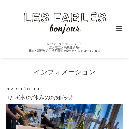
レ ファーブル ボンジュール
江ノ電 江ノ島駅徒歩1分
豚肉と新鮮魚介、地元野菜を使ったビストロワイン食堂
インフォメーション
2021
/
01
/
09 10:17
1/13(水)お休みのお知らせ