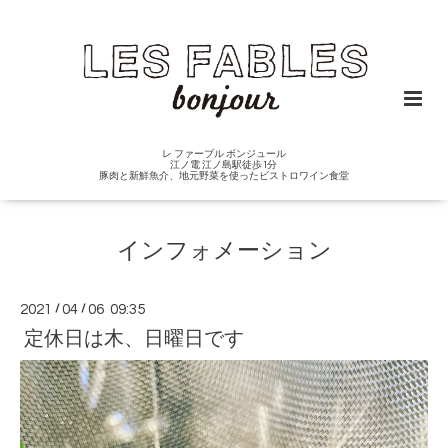
レ ファーブル ボンジュール
江ノ電 江ノ島駅徒歩1分
豚肉と新鮮魚介、地元野菜を使ったビストロワイン食堂
インフォメーション
2021
/
04
/
06 09:35
定休日は木、日曜日です